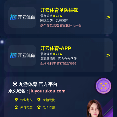
当前位置：
首页
>
业务中心
>
乐动在线平台
>
果品蔬菜冷库
业务中心
BUSINESS CENTER
乐动在线平台
厨房冷库
保鲜冷库
医药冷库