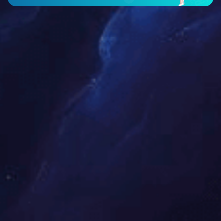
上一篇:
香蕉保鲜
【推荐阅读】
冷库安装中
西安冷库安
西安大型冷
为什么有时
你会辨认压