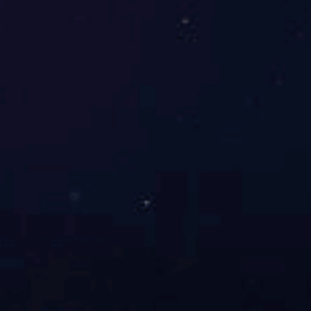
400电话：4008015683
邮箱：
地址：西安市未央宫李上壕村尚豪家园
小区大门东侧B座2层10203房号
扫一扫更精彩
江苏雪梅半封闭压缩机
食