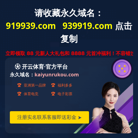
欢迎光临乐动在线官网官方网站！
冰雄首页
乐动在线平台
压缩机系列
乐动
联系我们