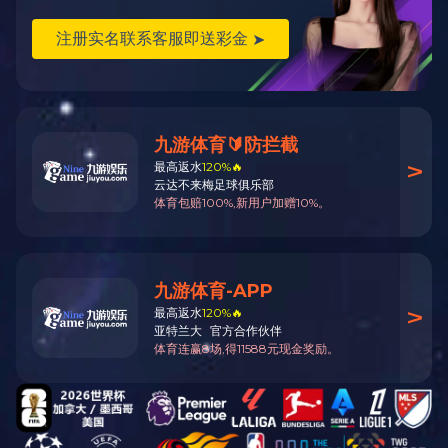
速冻冷库
饮品冷库
乳品冷库
预冷冷库
果品蔬菜冷库
冷藏冷冻冷库
酒店冷库
查看大图
宾馆冷库
超市冷库
详情内容
/ CO
压缩机系列
江苏雪梅半封闭压缩机
大家今天跟西
谷轮全封半封压缩机
德国北京比泽尔