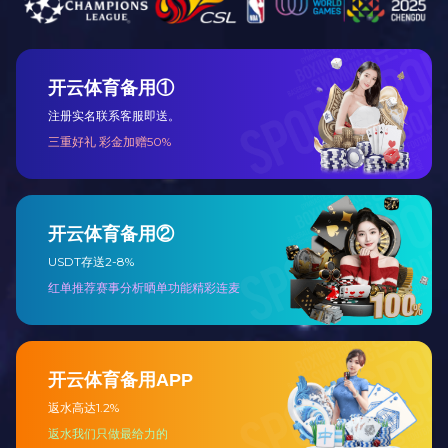
乐动在线官网
冷凝器
冷风机
热门推荐
蔬菜保鲜冷库贮藏
菜的保鲜温度范围
止衰败延长贮藏期
宾馆双温冷库
食品速冻隧道