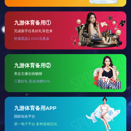
以上就是西安冷库
相关服务
询。
蔬菜预冷库生产
蔬菜预冷库销售
上一篇:
乳品配送
蔬菜预冷库设计
【推荐阅读】
蔬菜预冷库哪家好
西安冷库设
蔬菜预冷库价格
冷食店行业
西安冷库设
咨询热线
西安冷库设
4008015683
西安冷库是
地址：西安市未央宫李上壕村
尚豪家园小区大门东侧B座2层
10203房号