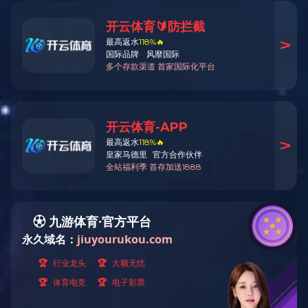
当前位置：
首页
>
业务中心
>
乐动在线平台
>
预冷冷库
业务中心
BUSINESS CENTER
乐动在线平台
厨房冷库
保鲜冷库
医药冷库