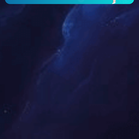
联系人：王总
联系电话：18792452316
座机：
400电话：4008015683
邮箱：
地址：西安市未央宫李上壕村尚豪家园
小区大门东侧B座2层10203房号