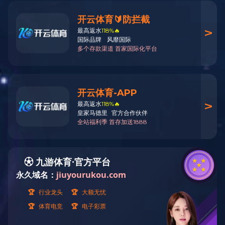
当前位置：
首页
>
业务中心
>
乐动在线平台
>
速冻冷库
业务中心
BUSINESS CENTER
乐动在线平台
厨房冷库
保鲜冷库
医药冷库