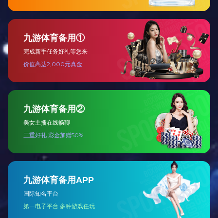
相关服务
花椒速冻库生产
花椒速冻库销售
花椒速冻库设计
花椒速冻库哪家好
花椒速冻库价格
咨询热线
4008015683
地址：西安市未央宫李上壕村
尚豪家园小区大门东侧B座2层
10203房号