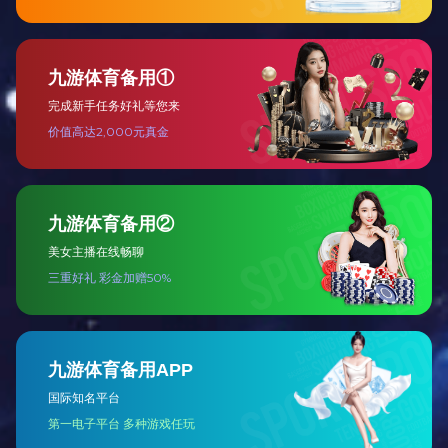
4）考虑到经
少成本，来达到性
相关服务
宾馆双温冷库安装
宾馆双温冷库价格
以上就是西安
宾馆双温冷库哪家好
咨询热线
【推荐阅读】
4008015683
冷库安装中
地址：西安市未央宫李上壕村
在设计冷库
尚豪家园小区大门东侧B座2层
冷库维修常
10203房号
有关冷库在