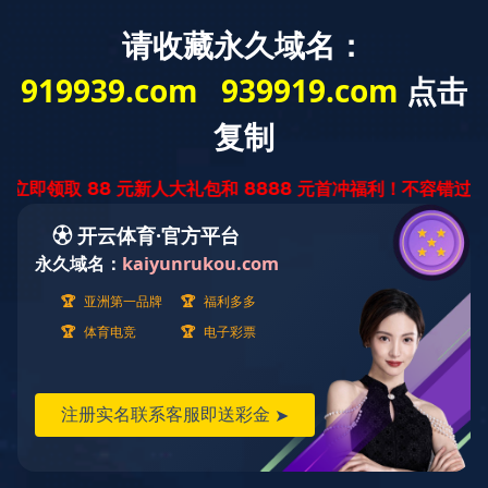
欢迎光临乐动在线官网官方网站！
冰雄首页
乐动在线平台
压缩机系列
乐动
联系我们