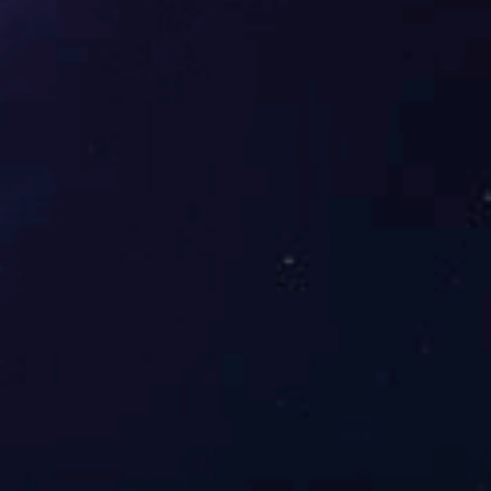
…
了解详情
快速通道 EXPRESS LANE
项目直通车：
乐动在线平台
压缩机系列
置顶推荐：
宾馆双温冷库
食品速冻隧道
超市配送
德国北京比泽尔
谷轮全封半封压缩机
江苏雪梅半封