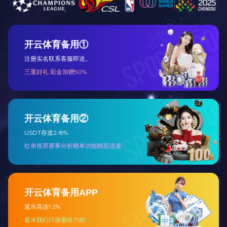
压缩机也是业界公
乐动在线官网
二十余年的工业制
一、设备工作场地
冷凝器
二、设备工作场地
冷风机
三、在试验过程中
四、仪器使用环境
热门推荐
环境温度：5℃～+2
环境湿度：≤8
宾馆双温冷库
食品速冻隧道