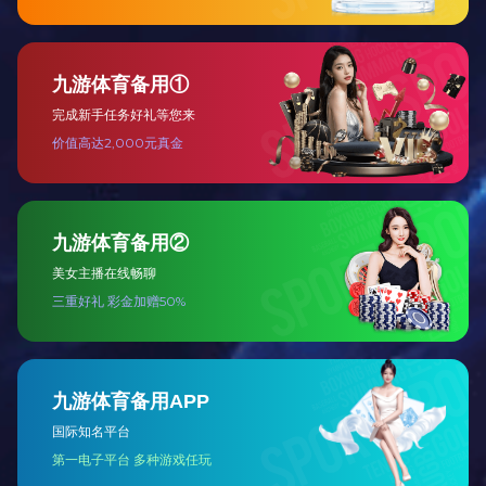
咨询热线
4008015683
地址：西安市未央宫李上壕村
西安
以上就是
尚豪家园小区大门东侧B座2层
咨询。
10203房号
上一篇:
你会辨认
【推荐阅读】
制冷工程产
制冷技术在
制冷设备应