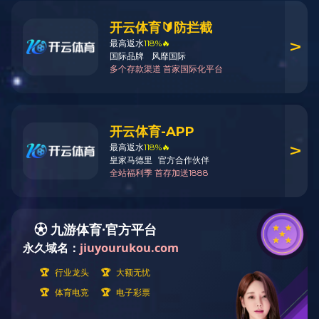
当前位置：
首页
>
新闻资讯
>
行业新闻
业务中心
BUSINESS CENTER
乐动在线平台
厨房冷库
乐动在
今天，
保鲜冷库
医药冷库