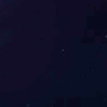
…
了解详情
快速通道 EXPRESS LANE
项目直通车：
乐动在线平台
压缩机系列
置顶推荐：
宾馆双温冷库
食品速冻隧道
超市配送
德国北京比泽尔
谷轮全封半封压缩机
江苏雪梅半封
苹果冷藏库
苹果冷库
香蕉保鲜冷库
苹果冷库安