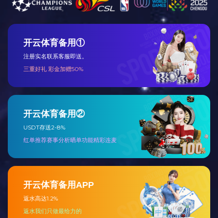
正规的谷轮压缩机
口。口也是镀铜的
乐动在线官网
从接线端子上辨认
冷凝器
接线端子。无论他
封闭谷轮ZB/ZR
冷风机
从机芯上辨认
有人问了机芯是不
热门推荐
一拔皮赛往里吸得
食品速冻隧道
超市配送冷库