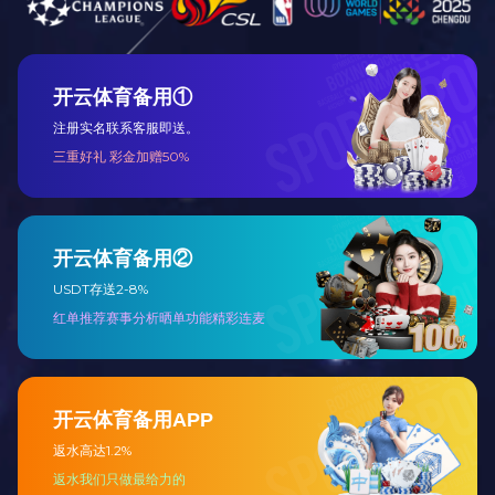
AI算法深度
降低25%；欧瑞博
乐动在线官网
AIoT智能控制系
冷凝器
冷风机
热门推荐
食品冷冻库
蔬菜预冷库