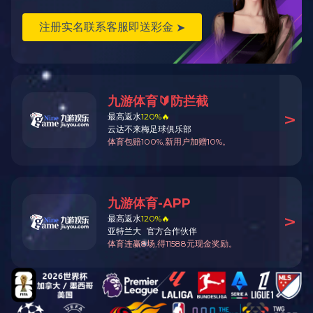
藏展示柜等需求激
速冻冷库
饮品冷库
区域市场呈现
乳品冷库
物流装备需求，增
极。
预冷冷库
果品蔬菜冷库
二、技术革新
冷藏冷冻冷库
（一）热泵技
酒店冷库
磁悬浮热泵技
热泵60℃-80
宾馆冷库
比达8.2。
超市冷库
（二）热回收
压缩机系列
集成空调通过
划》数据显示，制
江苏雪梅半封闭压缩机
用OPTSEEK智
谷轮全封半封压缩机
德国北京比泽尔
（三）智能控