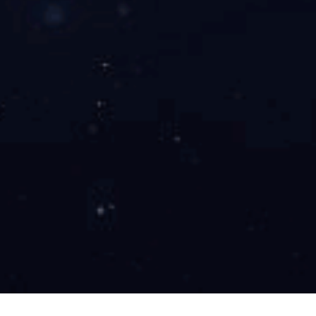
…
了解详情
快速通道 EXPRESS LANE
项目直通车：
乐动在线平台
压缩机系列
置顶推荐：
宾馆双温冷库
食品速冻隧道
超市配送
德国北京比泽尔
谷轮全封半封压缩机
江苏雪梅半封