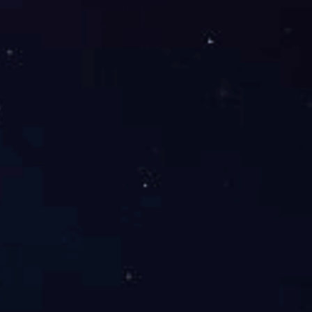
冰雄制冷成功安装安康石泉速冻隧道冷库，客户
已将2吨速冻隧道冷库验收成功，并投入使用！…
了解详情
花椒速冻库
蔬菜保鲜库
蔬菜保鲜库
库
豪享来冷冻库
蔬菜冷库
水果冷藏库