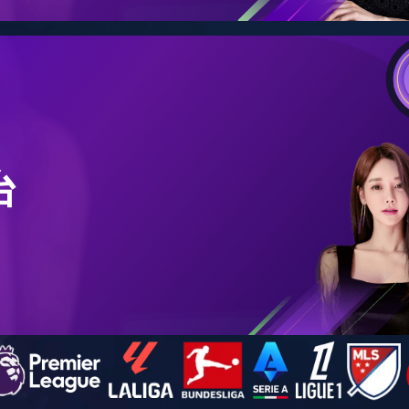
官方公布我国航天大计划：探索近邻宜
作者：admin 发布日期：2019/12/13 关注次数：
2
12月12日，中国航天科技集团总经理袁洁在北京航空航天大学的
天科技集团面向未来行将展开的重大工程项目。