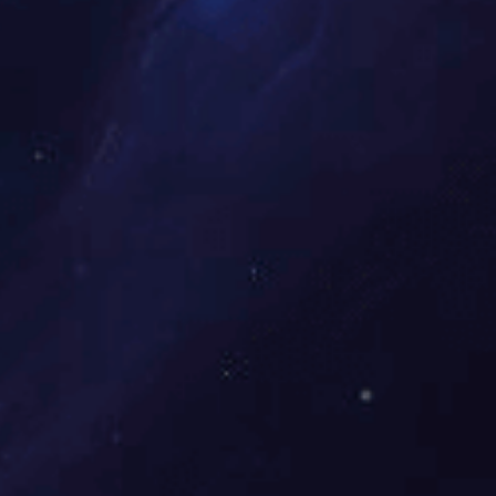
工程案例
CASE SHOW
冰雄气调保鲜库工程案例