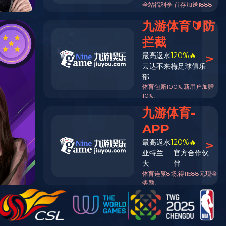
搜索
居行星 建月球科研站
089
二维码分享
国企揭露课上，向在场的500名学子描绘了中