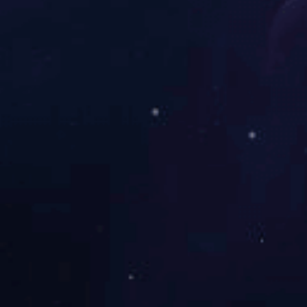
…
了解详情
快速通道 EXPRESS LANE
项目直通车：
乐动在线平台
压缩机
置顶推荐：
宾馆双温冷库
食品速冻隧道
德国北京比泽尔
谷轮全封半封压缩机
江