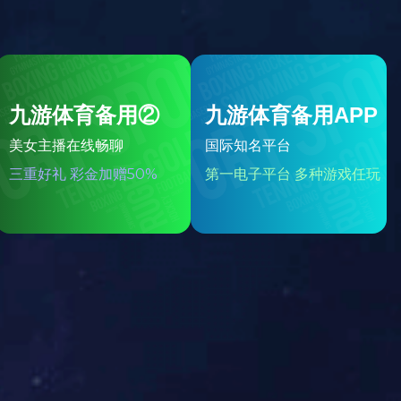
夯实基础。将施行的重大工程项目包含：长时间
、高分辨率对地观测体系、低轨移动互联网星
代化建造，推进我国跻身国际航天强国前列。
维护体系、六合一体化信息网络、下一代空间
星的太空探索方案
等重大工程项目。
上，有效支撑国际一流戎行建造，推进我国全
的月球科研站
、太阳系边际勘探、组合动力重
能
。
找？太阳系近邻宜居行星的太空探索方案
率先发现和认证太阳系外宜居行星并描写其宜居
的空间分辨率敞开中外红波段天文学观测的新纪