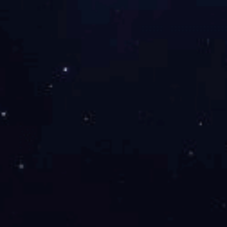
苹果冷藏库
苹果冷库
香蕉保鲜冷库
锦翔炝锅中央厨房配送冷库
冰雄首页
乐动在线平台
压缩机系列
联系我们
版权所有：乐动在线官网
陕ICP备17003911号-2
网站地图
RSS
XML
地址：西安市未央宫李上壕村尚豪家园小区大门东侧B座2层10
技术支持：
动力无限
乐动在线官网 主要经营 西安冷库,西安制冷设备,西安