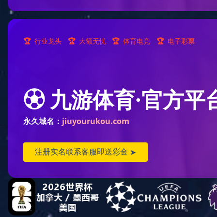
当前位置：
首页
>
新闻资讯
>
媒体报道
业务中心
BUSINESS CENTER
乐动在线平台
厨房冷库
保鲜冷库
国航
医药冷库