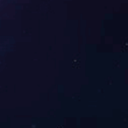
…
了解详情
系列
乐动在线官网
超市配送冷库
食品冷冻库
蔬菜预冷库
乳品配送冷库
苏雪梅半封闭压缩机
宾馆冷库
万达欧诺拉冷冻库
冷藏冷冻