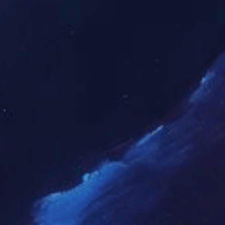
案”的关键技能包含空间散布式合成孔径阵列望
技能、天基成像平台多级体系高精度高稳构型
航天科技集团的宇航发射次数将再次刷新纪录，
娥五号使命，完成月面无人采样回来；斗极导
伸至全球；高分辨率对地观测体系卫星的发射与
方案于2020年发射火星勘探器，2021年完成火
平进入国际航天榜首队伍，完成在深空勘探范
预冷库