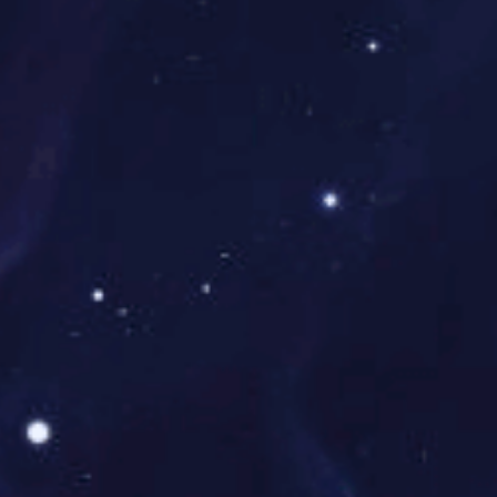
该项意图施行将使我国在基础研究范畴取得新的打破。
“觅音方
技能、低噪声中红外勘探器技能、高灵敏高安稳深低温空间勘探
技能、天基观测体系结构优化及数值模仿技能等。
星空众多无比，探索永无止境。袁洁表示，展望2020年，中国
动建造长时间有人照料的近地载人空间站；施行探月工程三期嫦
星全球体系也将建成由30颗卫星组成的混合星座，服务范围延
应用行将完成，低轨移动互联网星座“鸿雁星座”持续加快建造。
袁洁还介绍了我国行将施行备受关注的初次火星着陆勘探使命，
着陆
，展开火星盘绕勘探和巡视勘探，使我国深空勘探才能和水
跨过。
送冷库
食品冷冻库
蔬菜