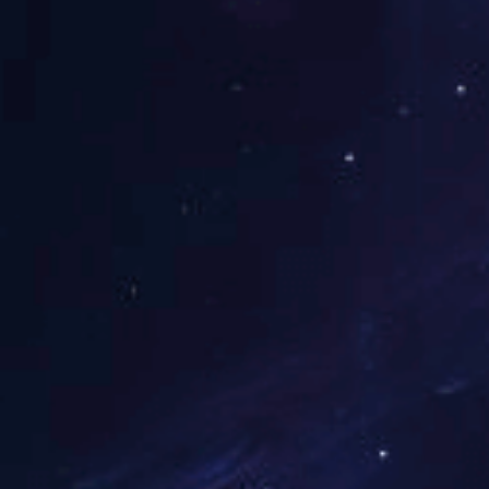
咨询热线
4008015683
地址：西安市未央宫李上壕村
尚豪家园小区大门东侧B座2层
10203房号
上一
【