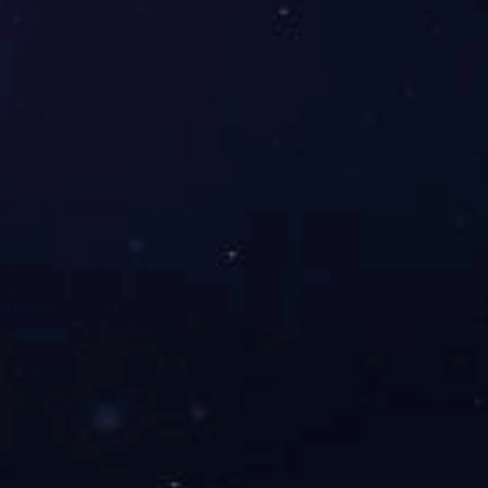
快速通道 EXPRESS LANE
项目直通车：
乐动在线平台
压缩机系列
置顶推荐：
宾馆双温冷库
食品速冻隧道
超市配送
德国北京比泽尔
谷轮全封半封压缩机
江苏雪梅半封
苹果冷藏库
苹果冷库
香蕉保鲜冷库
苹果冷库安
锦翔炝锅中央厨房配送冷库
冰雄首页
乐动在线平台
压缩机系列
乐动
联系我们