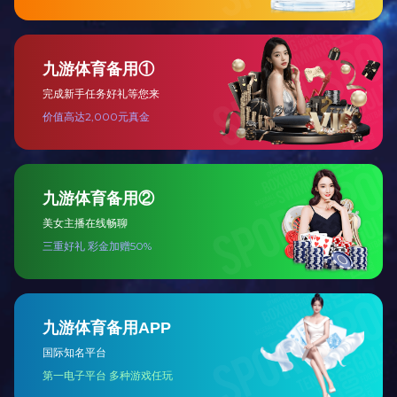
咨询热线
4008015683
地址：西安市未央宫李上壕村
尚豪家园小区大门东侧B座2层
10203房号
冰雄苹果冷库安装案例